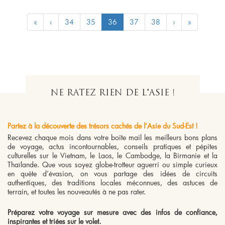
«
‹
34
35
36
37
38
›
»
NE RATEZ RIEN DE L'ASIE !
Partez à la découverte des trésors cachés de l’Asie du Sud-Est !
Recevez chaque mois dans votre boîte mail les meilleurs bons plans
de voyage, actus incontournables, conseils pratiques et pépites
culturelles sur le Vietnam, le Laos, le Cambodge, la Birmanie et la
Thaïlande. Que vous soyez globe-trotteur aguerri ou simple curieux
en quête d’évasion, on vous partage des idées de circuits
authentiques, des traditions locales méconnues, des astuces de
terrain, et toutes les nouveautés à ne pas rater.
Préparez votre voyage sur mesure avec des infos de confiance,
inspirantes et triées sur le volet.