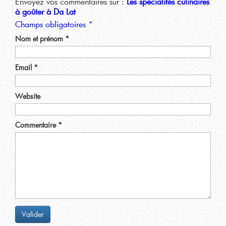
Envoyez vos commentaires sur :
Les spécialités culinaires
à goûter à Da Lat
Champs obligatoires *
Nom et prénom
*
Email
*
Website
Commentaire
*
Valider