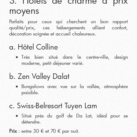
3. Hôtels de charme à prix
moyens
Parfaits pour ceux qui cherchent un bon rapport
qualité/prix, ces hébergements allient confort,
décoration soignée et accueil chaleureux.
a. Hôtel Colline
Très bien situé dans le centre-ville, design
moderne, petit déjeuner varié.
b. Zen Valley Dalat
Bungalows avec vue sur la vallée, atmosphère
paisible.
c. Swiss-Belresort Tuyen Lam
Situé près du golf de Da Lat, idéal pour se
détendre.
Prix
: entre 30 € et 70 € par nuit.