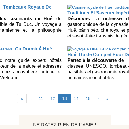
Tombeaux Royaux De
Traditions Et Saveurs Impér
lus fascinants de Hué
, du
Découvrez la richesse d
sible de Tu Đuc. Un voyage à
gastronomique de la dynasti
ietnamienne et la philosophie
Huế, bánh bèo, chè royal et p
et savoir-faire transmis de gé
Où Dormir À Hué :
Hué: Guide Complet Pour Déc
 notre guide expert: hôtels
Partez à la découverte de H
cœur de la nature et adresses
classée UNESCO, tombeaux m
, une atmosphère unique et
paisibles et gastronomie royal
 Vietnam.
humaines inoubliables.
«
‹
11
12
13
14
15
›
»
NE RATEZ RIEN DE L'ASIE !