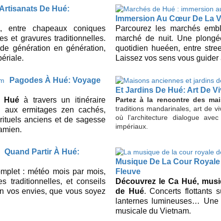
Artisanats De Hué:
Immersion Au Cœur De La V
, entre chapeaux coniques
Parcourez les marchés emb
s et gravures traditionnelles.
marché de nuit. Une plongée
de génération en génération,
quotidien hueéen, entre stree
ériale.
Laissez vos sens vous guider a
Pagodes À Hué: Voyage
Et Jardins De Hué: Art De Vi
e Hué
à travers un itinéraire
Partez à la rencontre des ma
traditions mandarinales, art de vi
u aux ermitages zen cachés,
où l’architecture dialogue av
 rituels anciens et de sagesse
impériaux.
amien.
Quand Partir À Hué:
Musique De La Cour Royale 
mplet : météo mois par mois,
Fleuve
 traditionnelles, et conseils
Découvrez le Ca Hué, musiq
on vos envies, que vous soyez
de Hué
. Concerts flottants 
lanternes lumineuses… Une 
musicale du Vietnam.