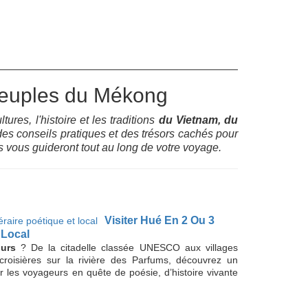
Sommes- Nous
Tourisme Responsable
Contacts
Blog
Voyage sur mesure
Promotions
Peuples du Mékong
res, l'histoire et les traditions
du Vietnam, du
des conseils pratiques et des trésors cachés pour
s vous guideront tout au long de votre voyage.
Visiter Hué En 2 Ou 3
 Local
urs
? De la citadelle classée UNESCO aux villages
croisières sur la rivière des Parfums, découvrez un
our les voyageurs en quête de poésie, d’histoire vivante