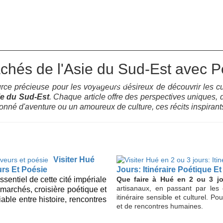
Espace Agent
Qui 
s voyages
Nos croisières
Nos excursions
chés de l'Asie du Sud-Est avec 
Vos envies
ce précieuse pour les voyageurs désireux de découvrir les cultu
ie du Sud-Est
. Chaque article offre des perspectives uniques, 
onné d'aventure ou un amoureux de culture, ces récits inspirant
Visiter Hué
urs Et Poésie
Jours: Itinéraire Poétique Et
sentiel de cette cité impériale
Que faire à Hué en 2 ou 3 jo
artisanaux, en passant par les 
marchés, croisière poétique et
itinéraire sensible et culturel. P
able entre histoire, rencontres
et de rencontres humaines.