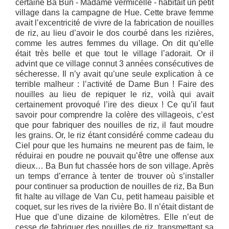
certaine Ba Bun - Madame vermicelle - habitait un petit
village dans la campagne de Hue. Cette brave femme
avait l’excentricité de vivre de la fabrication de nouilles
de riz, au lieu d’avoir le dos courbé dans les rizières,
comme les autres femmes du village. On dit qu’elle
était très belle et que tout le village l’adorait. Or il
advint que ce village connut 3 années consécutives de
sécheresse. Il n’y avait qu’une seule explication à ce
terrible malheur : l’activité de Dame Bun ! Faire des
nouilles au lieu de repiquer le riz, voilà qui avait
certainement provoqué l’ire des dieux ! Ce qu’il faut
savoir pour comprendre la colère des villageois, c’est
que pour fabriquer des nouilles de riz, il faut moudre
les grains. Or, le riz étant considéré comme cadeau du
Ciel pour que les humains ne meurent pas de faim, le
réduirai en poudre ne pouvait qu’être une offense aux
dieux… Ba Bun fut chassée hors de son village. Après
un temps d’errance à tenter de trouver où s’installer
pour continuer sa production de nouilles de riz, Ba Bun
fit halte au village de Van Cu, petit hameau paisible et
coquet, sur les rives de la rivière Bo. Il n’était distant de
Hue que d’une dizaine de kilomètres. Elle n’eut de
cesse de fabriquer des nouilles de riz, transmettant sa