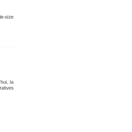
te‑size
hui, la
atives