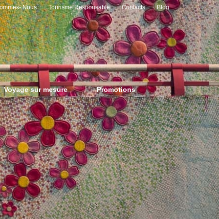
Sommes- Nous
Tourisme Responsable
Contacts
Blog
Voyage sur mesure
Promotions