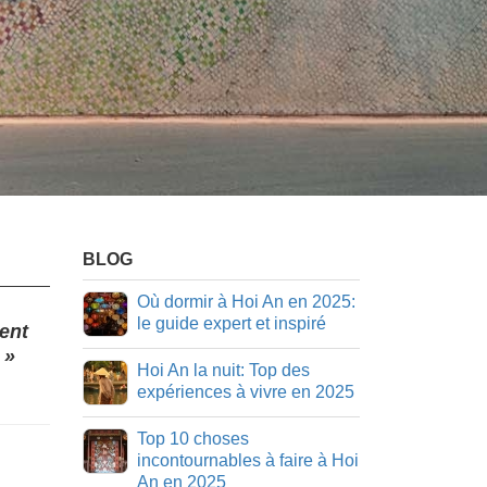
BLOG
Où dormir à Hoi An en 2025:
le guide expert et inspiré
ment
 »
Hoi An la nuit: Top des
expériences à vivre en 2025
Top 10 choses
incontournables à faire à Hoi
An en 2025