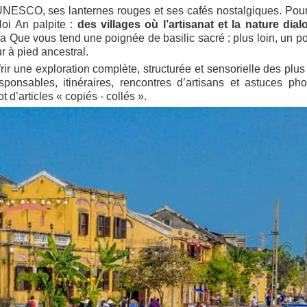
e UNESCO, ses lanternes rouges et ses cafés nostalgiques. Pour
oi An palpite :
des villages où l’artisanat et la nature dia
ra Que vous tend une poignée de basilic sacré ; plus loin, un po
r à pied ancestral.
frir une exploration complète, structurée et sensorielle des plu
ponsables, itinéraires, rencontres d’artisans et astuces ph
t d’articles « copiés ‑ collés ».