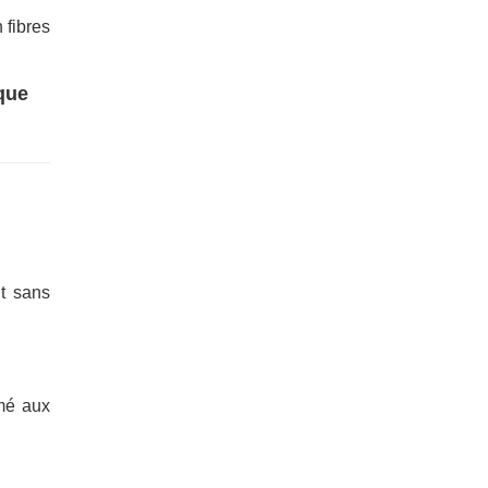
 fibres
que
nt sans
mé aux