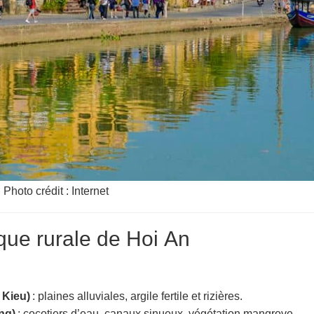
Photo crédit : Internet
ue rurale de Hoi An
 Kieu)
: plaines alluviales, argile fertile et rizières.
ng)
: cocotiers d’eau, canaux sinueux, végétation mangrove.