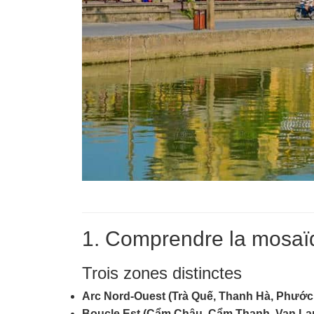
1. Comprendre la mosaïq
Trois zones distinctes
Arc Nord‑Ouest (Trà Quế, Thanh Hà, Phước
Boucle Est (Cẩm Châu, Cẩm Thanh, Van La