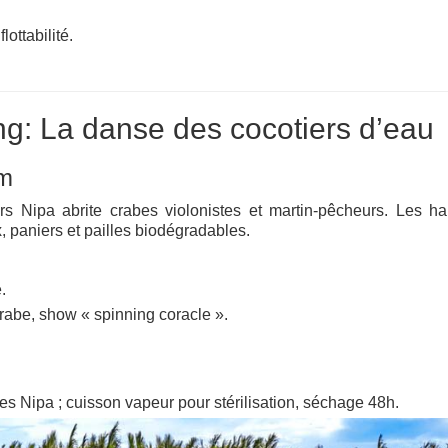
lottabilité.
g: La danse des cocotiers d’eau
am
 Nipa abrite crabes violonistes et martin‑pêcheurs. Les ha
x, paniers et pailles biodégradables.
.
rabe, show « spinning coracle ».
lles Nipa ; cuisson vapeur pour stérilisation, séchage 48h.