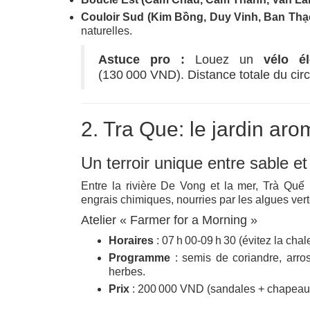
Couloir Sud (Kim Bồng, Duy Vinh, Ban Thạ
naturelles.
Astuce pro :
Louez un
vélo él
(130 000 VND). Distance totale du circu
2. Tra Que: le jardin aro
Un terroir unique entre sable et
Entre la rivière De Vong et la mer, Trà Quế 
engrais chimiques, nourries par les algues ver
Atelier « Farmer for a Morning »
Horaires
: 07 h 00‑09 h 30 (évitez la chal
Programme
: semis de coriandre, arro
herbes.
Prix
: 200 000 VND (sandales + chapeau 