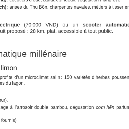
ch)
: anses du Thu Bồn, charpentes navales, métiers à tisser en
ectrique
(70 000 VND) ou un
scooter automati
it proposé : 28 km, plat, accessible à tout public.
matique millénaire
 limon
profite d’un microclimat salin : 150 variétés d’herbes pousse
tes du lagon.
eur).
sage à l’arrosoir double bambou, dégustation
cơm hến
parfu
fournis).