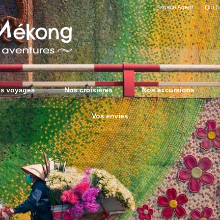
Espace Agent
Qui 
s voyages
Nos croisières
Nos excursions
Vos envies