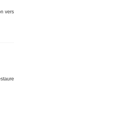
on vers
estaure