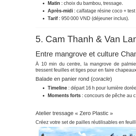
Matin
: choix du bambou, tressage.
Après‑midi
: calfatage résine coco + test f
Tarif
: 950 000 VND (déjeuner inclus).
5. Cam Thanh & Van Lan
Entre mangrove et culture Ch
À 10 min du centre, la mangrove de palmiers
tressent feuilles et tiges pour en faire chapeau
Balade en panier rond (
coracle
)
Timeline
: départ 16 h pour lumière dorée
Moments forts
: concours de pêche au c
Atelier tressage « Zero Plastic »
Créez votre set de pailles réutilisables en feui