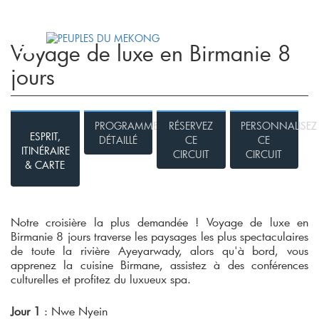
Espace Agent
Qui Sommes- Nous
Tourisme Responsable
Contacts
Blog
Voyage de luxe en Birmanie 8
jours
PROGRAMME
RÉSERVEZ
PERSONNALISEZ
ESPRIT,
DÉTAILLÉ
CE
CE
ITINÉRAIRE
CIRCUIT
CIRCUIT
& CARTE
Notre croisière la plus demandée ! Voyage de luxe en
Birmanie 8 jours traverse les paysages les plus spectaculaires
de toute la rivière Ayeyarwady, alors qu'à bord, vous
apprenez la cuisine Birmane, assistez à des conférences
culturelles et profitez du luxueux spa.
Jour 1
: Nwe Nyein