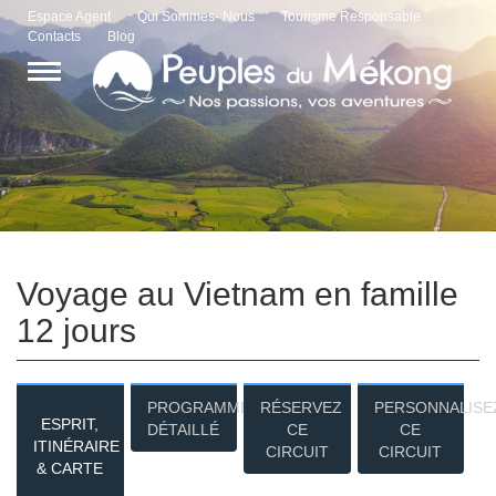
Espace Agent
Qui Sommes- Nous
Tourisme Responsable
Contacts
Blog
Voyage au Vietnam en famille
12 jours
PROGRAMME
RÉSERVEZ
PERSONNALISE
ESPRIT,
DÉTAILLÉ
CE
CE
ITINÉRAIRE
CIRCUIT
CIRCUIT
& CARTE