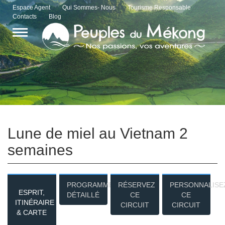
Espace Agent
Qui Sommes- Nous
Tourisme Responsable
Contacts
Blog
Lune de miel au Vietnam 2
semaines
PROGRAMME
RÉSERVEZ
PERSONNALISE
ESPRIT,
DÉTAILLÉ
CE
CE
ITINÉRAIRE
CIRCUIT
CIRCUIT
& CARTE