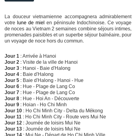
La douceur vietnamienne accompagnera admirablement
votre
lune de miel
en péninsule Indochinoise. Ce voyage
de noces au Vietnam 2 semaines combine séjours intimes,
promenades paisibles et un superbe séjour balnéaire, pour
un voyage de noce hors du commun.
Jour 1
: Arrivée à Hanoi
Jour 2
: Visite de la ville de Hanoi
Jour 3
: Hanoi - Baie d'Halong
Jour 4
: Baie d'Halong
Jour 5
: Baie d'Halong - Hanoi - Hue
Jour 6
: Hue - Plage de Lang Co
Jour 7
: Hue - Plage de Lang Co
Jour 8
: Hue - Hoi An - Découverte
Jour 9
: Hoian - Ho Chi Minh
Jour 10
: Ho Chi Minh City - Delta du Mékong
Jour 11
: Ho Chi Minh City - Route vers Mui Ne
Jour 12
: Journée de loisirs Mui Ne
Jour 13
: Journée de loisirs Mui Ne
Jour 14
: Mui Ne - Départ de Ho Chi Minh Ville