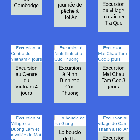
Excursion
journée de
Cambodge
au village
pêche à
maraîcher
Hoi An
Tra Que
Excursion
Excursion
Excursion
au Centre
à Ninh
Mai Chau
du
Binh et à
Tam Coc 3
Vietnam 4
Cuc
jours
jours
Phuong
La boucle
Excursion
de Ha