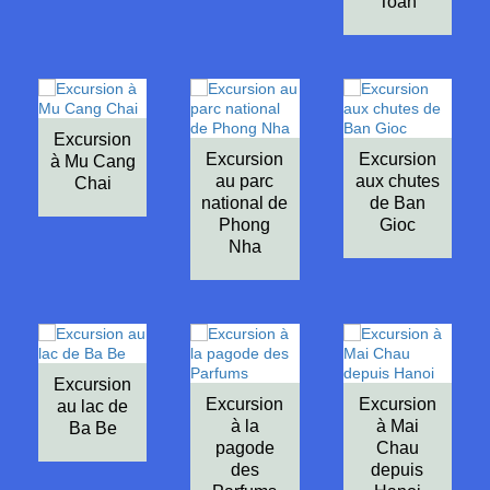
Toan
Excursion
Excursion
Excursion
à Mu Cang
au parc
aux chutes
Chai
national de
de Ban
Phong
Gioc
Nha
Excursion
Excursion
Excursion
au lac de
à la
à Mai
Ba Be
pagode
Chau
des
depuis