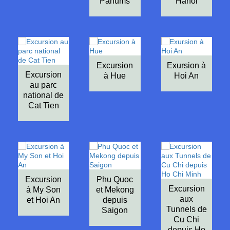
Parfums
Hanoi
Excursion
Exursion à
Excursion
à Hue
Hoi An
au parc
national de
Cat Tien
Excursion
Phu Quoc
Excursion
à My Son
et Mekong
aux
et Hoi An
depuis
Tunnels de
Saigon
Cu Chi
depuis Ho