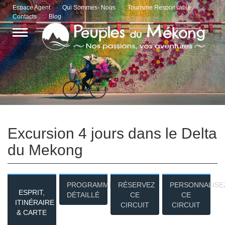
Espace Agent
Qui Sommes- Nous
Tourisme Responsable
Contacts
Blog
Excursion 4 jours dans le Delta
du Mekong
PROGRAMME
RÉSERVEZ
PERSONNALISE
ESPRIT,
DÉTAILLÉ
CE
CE
ITINÉRAIRE
CIRCUIT
CIRCUIT
& CARTE