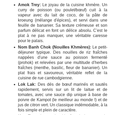
Amok Trey:
Le joyau de la cuisine khmère. Un
curry de poisson (ou poulet/bœuf) cuit à la
vapeur avec du lait de coco, de la pâte de
kroeung (mélange d'épices), et servi dans une
feuille de bananier. Sa texture crémeuse et son
parfum délicat en font un délice absolu. C'est le
plat à ne pas manquer, une véritable caresse
pour le palais.
Nom Banh Chok (Nouilles Khmères):
Le petit-
déjeuner typique. Des nouilles de riz fraîches
nappées d'une sauce au poisson fermenté
(prohok) et relevées par une multitude d'herbes
fraîches (menthe, basilic, fleur de bananier). Un
plat frais et savoureux, véritable reflet de la
cuisine de rue cambodgienne.
Lok Lak:
Des dés de bœuf marinés et sautés
rapidement, servis sur un lit de laitue et de
tomates, avec une sauce dip unique à base de
poivre de Kampot (le meilleur au monde !) et de
jus de citron vert. Un classique indémodable, à la
fois simple et plein de caractère.