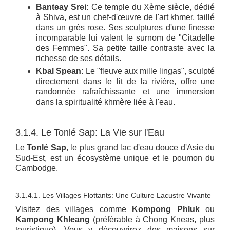
Banteay Srei:
Ce temple du Xème siècle, dédié
à Shiva, est un chef-d'œuvre de l'art khmer, taillé
dans un grès rose. Ses sculptures d'une finesse
incomparable lui valent le surnom de "Citadelle
des Femmes". Sa petite taille contraste avec la
richesse de ses détails.
Kbal Spean:
Le "fleuve aux mille lingas", sculpté
directement dans le lit de la rivière, offre une
randonnée rafraîchissante et une immersion
dans la spiritualité khmère liée à l'eau.
3.1.4. Le Tonlé Sap: La Vie sur l'Eau
Le
Tonlé Sap
, le plus grand lac d'eau douce d'Asie du
Sud-Est, est un écosystème unique et le poumon du
Cambodge.
3.1.4.1. Les Villages Flottants: Une Culture Lacustre Vivante
Visitez des villages comme
Kompong Phluk
ou
Kampong Khleang
(préférable à Chong Kneas, plus
touristique). Vous y découvrirez des maisons sur