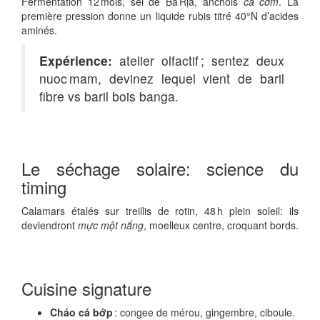
Fermentation 12 mois, sel de Bà Rịa, anchois
cá cơm
. La
première pression donne un liquide rubis titré 40°N d’acides
aminés.
Expérience:
atelier olfactif ; sentez deux
nuoc mam, devinez lequel vient de baril
fibre vs baril bois banga.
Le séchage solaire: science du
timing
Calamars étalés sur treillis de rotin, 48 h plein soleil: ils
deviendront
mực một nắng
, moelleux centre, croquant bords.
Cuisine signature
Cháo cá bớp
: congee de mérou, gingembre, ciboule.