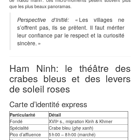
que les plus beaux panoramas.
Perspective d’initié:
« Les villages ne
s’offrent pas, ils se prêtent. Il faut mériter
leur confiance par le respect et la curiosité
sincère. »
Ham Ninh: le théâtre des
crabes bleus et des levers
de soleil roses
Carte d’identité express
Particularité
Détail
Fondé
XVIIᵉ s., migration Kinh & Khmer
Spécialité
Crabe bleu (
ghẹ xanh
)
Pico d’affluence
5 h 00 – 8 h 00 (marché)