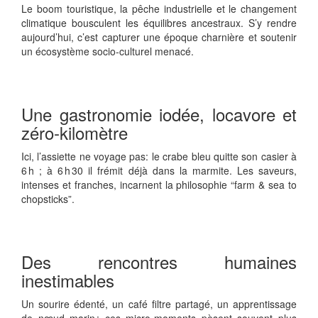
Le boom touristique, la pêche industrielle et le changement
climatique bousculent les équilibres ancestraux. S’y rendre
aujourd’hui, c’est capturer une époque charnière et soutenir
un écosystème socio‑culturel menacé.
Une gastronomie iodée, locavore et
zéro‑kilomètre
Ici, l’assiette ne voyage pas: le crabe bleu quitte son casier à
6 h ; à 6 h 30 il frémit déjà dans la marmite. Les saveurs,
intenses et franches, incarnent la philosophie “farm & sea to
chopsticks”.
Des rencontres humaines
inestimables
Un sourire édenté, un café filtre partagé, un apprentissage
de nœud marin : ces micro‑moments pèsent souvent plus