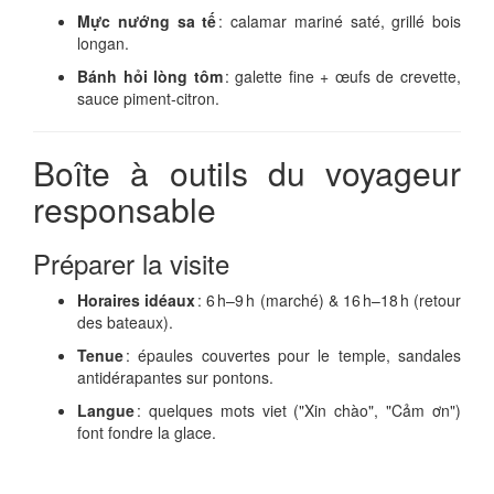
Mực nướng sa tế
: calamar mariné saté, grillé bois
longan.
Bánh hỏi lòng tôm
: galette fine + œufs de crevette,
sauce piment‑citron.
Boîte à outils du voyageur
responsable
Préparer la visite
Horaires idéaux
: 6 h–9 h (marché) & 16 h–18 h (retour
des bateaux).
Tenue
: épaules couvertes pour le temple, sandales
antidérapantes sur pontons.
Langue
: quelques mots viet ("Xin chào", "Cảm ơn")
font fondre la glace.