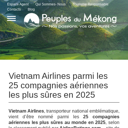
Espace Agent
Qui Sommes- Nous
Tourisme Responsable
Contacts
Blog
Vietnam Airlines parmi les
25 compagnies aériennes
les plus sûres en 2025
Vietnam Airlines
, transporteur national emblématique,
vient d’être nommé parmi les
25 compagnies
aériennes les plus sûres au monde en 2025
, selon