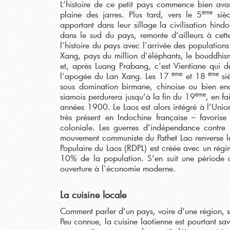
L’histoire de ce petit pays commence bien ava
ème
plaine des jarres. Plus tard, vers le 5
sièc
apportant dans leur sillage la civilisation hind
dans le sud du pays, remonte d’ailleurs à cet
l'histoire du pays avec l'arrivée des populatio
Xang, pays du million d'éléphants, le bouddhisme
et, après Luang Prabang, c'est Vientiane qui 
ème
ème
l'apogée du Lan Xang. Les 17
et 18
siè
sous domination birmane, chinoise ou bien en
ème
siamois perdurera jusqu’à la fin du 19
, en fa
années 1900. Le Laos est alors intégré à l’Unio
très présent en Indochine française – favoris
coloniale. Les guerres d’indépendance contre 
mouvement communiste du Pathet Lao renverse l
Populaire du Laos (RDPL) est créée avec un régi
10% de la population. S’en suit une période 
ouverture à l'économie moderne.
La cuisine locale
Comment parler d’un pays, voire d’une région, s
Peu connue, la cuisine laotienne est pourtant sa