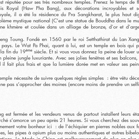
t réputée pour ses très nombreux temples. Prenez le temps de f
ais Royal (Haw Pha Bang), aux décorations incroyables et so
royale, il a été la résidence du Pra Sangkharat, le plus haut dig
emblème mystique national (C’est une statue de Bouddha dans le m
ine khmère et coulée dans un alliage de bronze, d'or et d'arge
ieng Toung. Fondé en 1560 par le roi Setthathirat du Lan Xang,
pays. Le Wat Pa Phai, quant à lui, est un temple en bois qui 
ème
 la fin du 19
siècle. Et si vous vous donnez la peine de louer u
eine jungle luxuriante. Avec ses jolies fenêtres et ses balcons, 
il fait plus frais et que la lumière dorée met en valeur ses pein
temple nécessite de suivre quelques règles simples : être vêtu dé
et ne pas s’approcher des moines (encore moins de prendre un self
est fermée et les vendeurs venus de partout installent leurs étal
arché s’amorce un peu après 21 heures. Si vous cherchez des souv
nement votre bonheur ici : de l’échiquier en pierres nobles aux f
ies, les pipes à opium plus ou moins authentiques et autres bibelot
iations. Le Made in China est malheureusement de plus en plus 