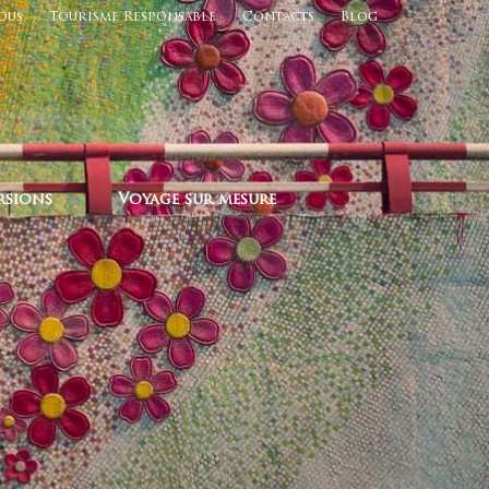
ous
Tourisme Responsable
Contacts
Blog
rsions
Voyage sur mesure