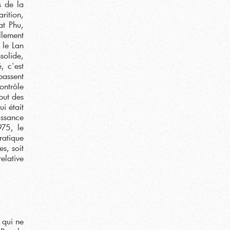
s de la
rition,
at Phu,
lement
 le Lan
solide,
, c'est
passent
ontrôle
but des
i était
issance
975, le
ratique
s, soit
elative
 qui ne