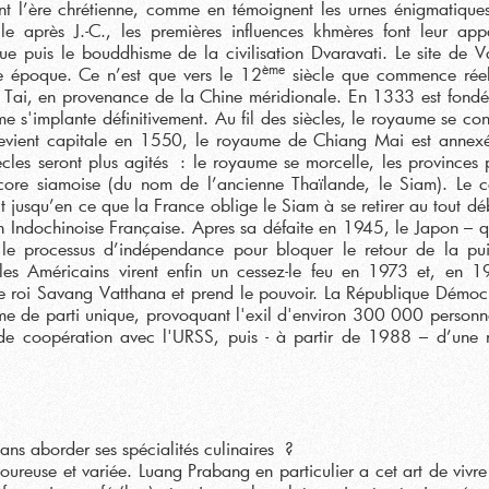
nt l’ère chrétienne, comme en témoignent les urnes énigmatique
le après J.-C., les premières influences khmères font leur appa
oue puis le bouddhisme de la civilisation Dvaravati. Le site de V
ème
te époque. Ce n’est que vers le 12
siècle que commence réel
ns Tai, en provenance de la Chine méridionale. En 1333 est fondé
 s'implante définitivement. Au fil des siècles, le royaume se con
devient capitale en 1550, le royaume de Chiang Mai est annexé
cles seront plus agités : le royaume se morcelle, les provinces 
core siamoise (du nom de l’ancienne Thaïlande, le Siam). Le c
it jusqu’en ce que la France oblige le Siam à se retirer au tout dé
n Indochinoise Française. Apres sa défaite en 1945, le Japon – qu
e le processus d’indépendance pour bloquer le retour de la pu
les Américains virent enfin un cessez-le feu en 1973 et, en 1
e roi Savang Vatthana et prend le pouvoir. La République Démoc
me de parti unique, provoquant l'exil d'environ 300 000 personne
de coopération avec l'URSS, puis - à partir de 1988 – d’une r
ans aborder ses spécialités culinaires ?
voureuse et variée. Luang Prabang en particulier a cet art de vivre