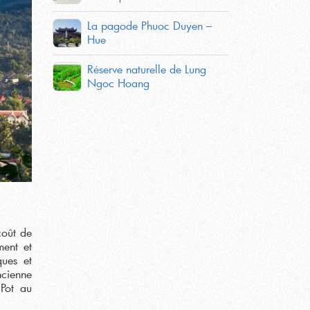
La pagode Phuoc Duyen –
Hue
Réserve naturelle de Lung
Ngoc Hoang
coût de
ment et
ques et
ncienne
 Pot au