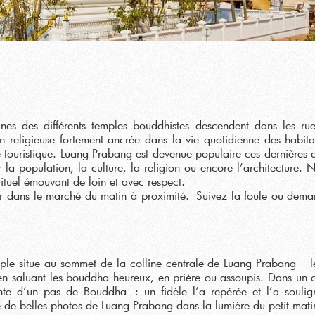
nes des différents temples bouddhistes descendent dans les ru
on religieuse fortement ancrée dans la vie quotidienne des habita
e touristique. Luang Prabang est devenue populaire ces dernières 
la population, la culture, la religion ou encore l’architecture. 
ituel émouvant de loin et avec respect.
r dans le marché du matin à proximité. Suivez la foule ou dem
emple situe au sommet de la colline centrale de Luang Prabang – 
t en saluant les bouddha heureux, en prière ou assoupis. Dans un 
nte d’un pas de Bouddha : un fidèle l’a repérée et l’a souli
e de belles photos de Luang Prabang dans la lumière du petit mati