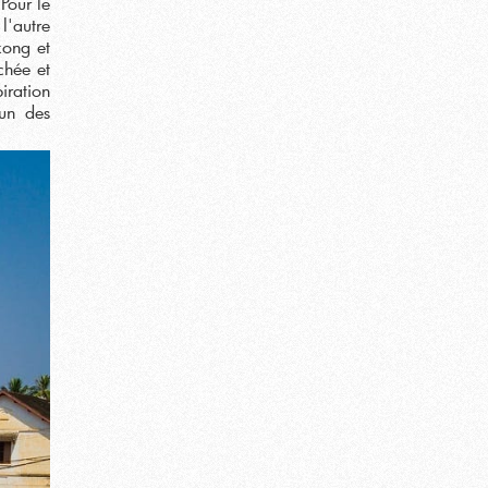
Pour le
l'autre
kong et
hée et
iration
un des