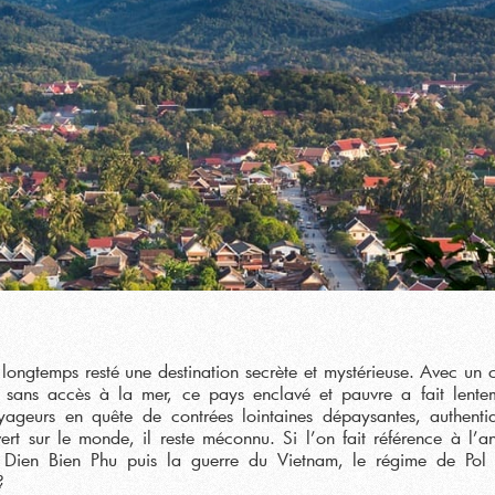
t longtemps resté une destination secrète et mystérieuse. Avec un 
, sans accès à la mer, ce pays enclavé et pauvre a fait lente
geurs en quête de contrées lointaines dépaysantes, authenti
ert sur le monde, il reste méconnu. Si l’on fait référence à l’a
e Dien Bien Phu puis la guerre du Vietnam, le régime de Pol
?