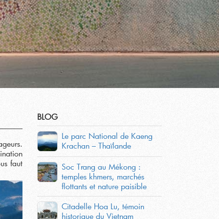
BLOG
Le parc National de Kaeng
ageurs.
Krachan – Thaïlande
ination
ous faut
Soc Trang au Mékong :
temples khmers, marchés
flottants et nature paisible
Citadelle Hoa Lu, témoin
historique du Vietnam