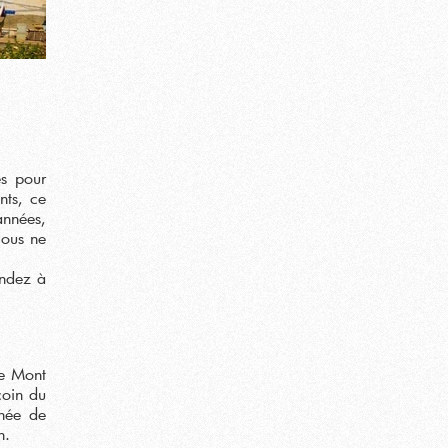
es pour
nts, ce
années,
Nous ne
andez à
le Mont
coin du
gnée de
n.