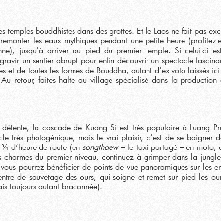
des temples bouddhistes dans des grottes. Et le Laos ne fait pas exc
emonter les eaux mythiques pendant une petite heure (profitez-
e), jusqu’à arriver au pied du premier temple. Si celui-ci est
gravir un sentier abrupt pour enfin découvrir un spectacle fascinan
lles et de toutes les formes de Bouddha, autant d’ex-voto laissés ic
 Au retour, faites halte au village spécialisé dans la production
e détente, la cascade de Kuang Si est très populaire à Luang P
cle très photogénique, mais le vrai plaisir, c’est de se baigner d
z ¾ d’heure de route (en
songthaew
– le taxi partagé – en moto, e
s charmes du premier niveau, continuez à grimper dans la jungl
vous pourrez bénéficier de points de vue panoramiques sur les en
ntre de sauvetage des ours, qui soigne et remet sur pied les our
ais toujours autant braconnée).