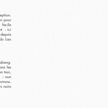
eption.
en pour
 facile
t : ici
i depuis
 du Lao
rabang.
ans les
n taxi,
e : non
virons.
s noirs