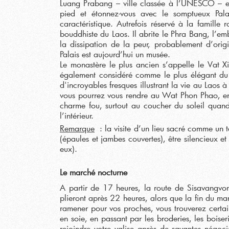
Luang Prabang – ville classée à l’UNESCO – es
pied et étonnez-vous avec le somptueux Pal
caractéristique. Autrefois réservé à la famille 
bouddhiste du Laos. Il abrite le Phra Bang, l’
la dissipation de la peur, probablement d’orig
Palais est aujourd’hui un musée.
Le monastère le plus ancien s’appelle le Vat X
également considéré comme le plus élégant du 
d'incroyables fresques illustrant la vie au Laos à
vous pourrez vous rendre au Wat Phon Phao, en pl
charme fou, surtout au coucher du soleil quand 
l’intérieur.
Remarque
: la visite d’un lieu sacré comme un 
(épaules et jambes couvertes), être silencieux 
eux).
Le march
é nocturne
A partir de 17 heures, la route de Sisavangvong 
plieront après 22 heures, alors que la fin du m
ramener pour vos proches, vous trouverez certai
en soie, en passant par les broderies, les boiser
rejoindre votre valise après de savantes négoc