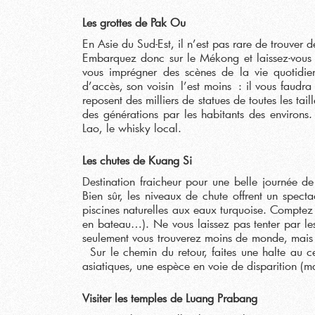
Les grottes de Pak Ou
En Asie du Sud-Est, il n’est pas rare de trouver 
Embarquez donc sur le Mékong et laissez-vous r
vous imprégner des scènes de la vie quotidienn
d’accès, son voisin l’est moins : il vous faudra 
reposent des milliers de statues de toutes les tai
des générations par les habitants des environs.
Lao, le whisky local.
Les chutes de Kuang Si
Destination fraicheur pour une belle journée d
Bien sûr, les niveaux de chute offrent un specta
piscines naturelles aux eaux turquoise. Compte
en bateau…). Ne vous laissez pas tenter par le
seulement vous trouverez moins de monde, mais 
Sur le chemin du retour, faites une halte au ce
asiatiques, une espèce en voie de disparition (m
Visiter les temples de Luang Prabang