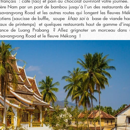
français : café (lao) et pain au chocolat ouvriront votre journée. 
ivière Nam par un pont de bambou jusqu'à l'un des restaurants de 
avangvong Road et les autres routes qui longent les fleuves Mé
aotiens (saucisse de buffle, soupe
khao soi
à base de viande hac
leaux de printemps) et quelques restaurants haut de gamme d’insp
mbiance de Luang Prabang ? Allez grignoter un morceau dans 
 Sisavangvong Road et le fleuve Mékong !