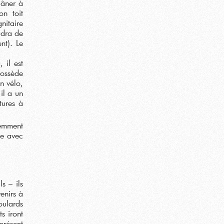
lâner à
n toit
nitaire
udra de
nt). Le
 il est
possède
n vélo,
il a un
tures à
cemment
ie avec
s – ils
enirs à
oulards
s iront
présent