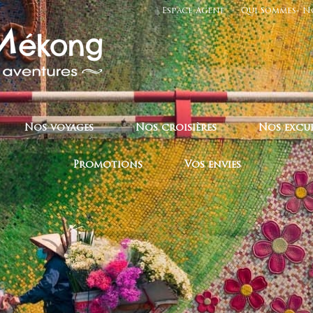
Espace Agent
Qui Sommes- N
Nos voyages
Nos croisières
Nos excu
Promotions
Vos envies