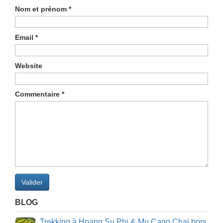
Nom et prénom
*
Email
*
Website
Commentaire
*
Valider
BLOG
Trekking à Hoang Su Phi & Mu Cang Chai hors