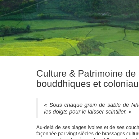
Culture & Patrimoine de
bouddhiques et coloniau
« Sous chaque grain de sable de Nha T
les doigts pour le laisser scintiller. »
Au‑delà de ses plages ivoires et de ses couc
façonnée par vingt siècles de brassages cultu