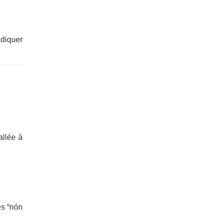
adiquer
allée à
es “nón