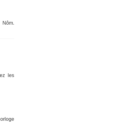
hữ Nôm.
vez les
horloge