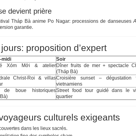
e devient prière
 Festival Tháp Bà anime Po Nagar: processions de danseuses
A
ersion garantie.
3 jours: proposition d’expert
‑midi
Soir
hé Xóm Mới & atelier
Dîner fruits de mer + spectacle 
(Tháp Bà)
rale Christ‑Roi & villas
Croisière sunset – dégustation 
ur
vietnamiens
 de boue historiques
Street food tour guidé dans le v
 Bà)
quartier
voyageurs culturels exigeants
couvertes dans les lieux sacrés.
erprétation fine des symboles cham.