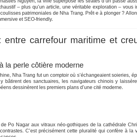
asties Nguyễn, la ville superpose les strates d’un passé auss
stif – plus qu’un article, une véritable exploration – vous i
coulisses patrimoniales de Nha Trang. Prêt·e à plonger ? Allon
mersive et SEO‑friendly.
entre carrefour maritime et cre
 à la perle côtière moderne
hine, Nha Trang fut un comptoir où s’échangeaient soieries, ép
 bâtirent des sanctuaires, les navigateurs chinois y laissèr
éens dessinèrent les premiers plans d’une cité moderne.
 de Po Nagar aux vitraux néo‑gothiques de la cathédrale Chri
ntrastes. C’est précisément cette pluralité qui confère à la v
acances.