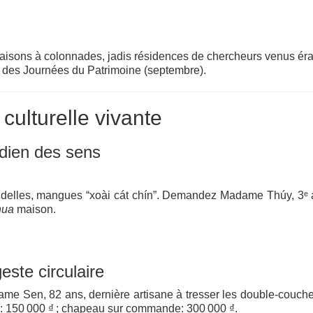
maisons à colonnades, jadis résidences de chercheurs venus ér
rs des Journées du Patrimoine (septembre).
 culturelle vivante
dien des sens
ondelles, mangues “xoài cát chín”. Demandez Madame Thúy, 3ᵉ 
hua
maison.
este circulaire
me Sen, 82 ans, dernière artisane à tresser les double‑couch
te: 150 000 ₫ ; chapeau sur commande: 300 000 ₫.