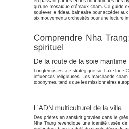
en passant par les échos bouddhiques des dyn
qu’une mosaïque d’émaux cham. Ce guide exhau
soulever le rideau balnéaire pour accéder aux 
six mouvements orchestrés pour une lecture im
Comprendre Nha Trang: 
spirituel
De la route de la soie maritime
Longtemps escale stratégique sur l’axe Inde‑C
influences religieuses. Les marchands cham y
toponymes, tandis que les missionnaires europ
L’ADN multiculturel de la ville
Des prières en sanskrit gravées dans le grès
Nha Trang revendique une identité tissée de co
profondeur, bien au‑delà du simple décor de v