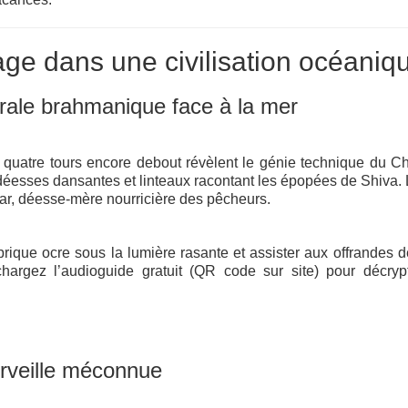
ge dans une civilisation océaniq
rale brahmanique face à la mer
 les quatre tours encore debout révèlent le génie technique du 
e déesses dansantes et linteaux racontant les épopées de Shiva. 
gar, déesse‑mère nourricière des pêcheurs.
rique ocre sous la lumière rasante et assister aux offrandes de
rgez l’audioguide gratuit (QR code sur site) pour décrypt
erveille méconnue