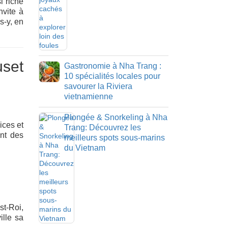
i riche
nvite à
s‑y, en
uset
Gastronomie à Nha Trang :
10 spécialités locales pour
savourer la Riviera
vietnamienne
Plongée & Snorkeling à Nha
ices et
Trang: Découvrez les
ent des
meilleurs spots sous-marins
du Vietnam
st‑Roi,
ille sa