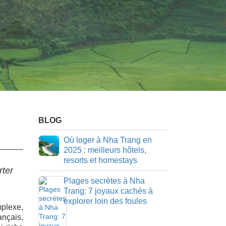
BLOG
Où loger à Nha Trang en
2025 : meilleurs hôtels,
resorts et homestays
rter
Plages secrètes à Nha
Trang: 7 joyaux cachés à
explorer loin des foules
mplexe,
ançais,