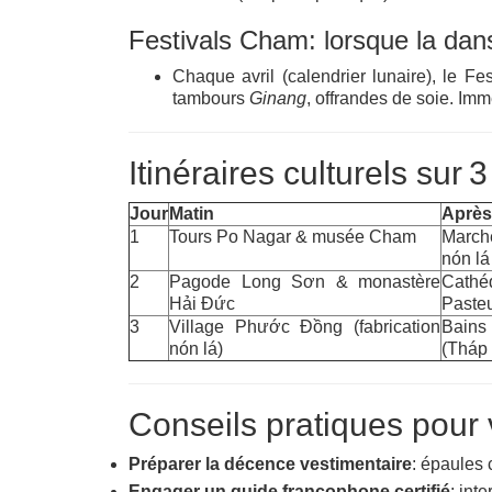
Festivals Cham: lorsque la dans
Chaque avril (calendrier lunaire), le
tambours
Ginang
, offrandes de soie. Imm
Itinéraires culturels sur 
Jour
Matin
Après
1
Tours Po Nagar & musée Cham
Marc
nón lá
2
Pagode Long Sơn & monastère
Cathéd
Hải Đức
Paste
3
Village Phước Đồng (fabrication
Bains
nón lá)
(Tháp
Conseils pratiques pour 
Préparer la décence vestimentaire
: épaules 
Engager un guide francophone certifié
: int