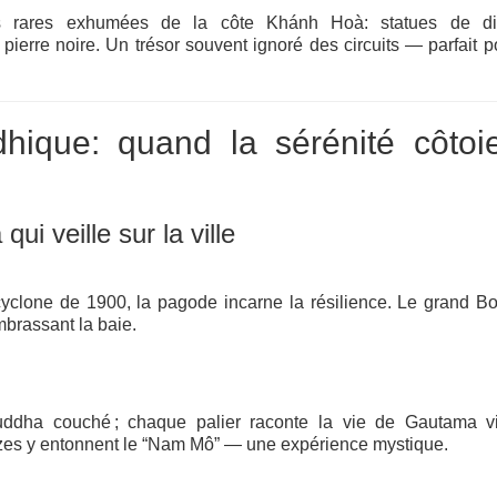
es rares exhumées de la côte Khánh Hoà: statues de div
pierre noire. Un trésor souvent ignoré des circuits — parfait p
dhique: quand la sérénité côtoi
 veille sur la ville
cyclone de 1900, la pagode incarne la résilience. Le grand 
brassant la baie.
ddha couché ; chaque palier raconte la vie de Gautama v
nzes y entonnent le “Nam Mô” — une expérience mystique.