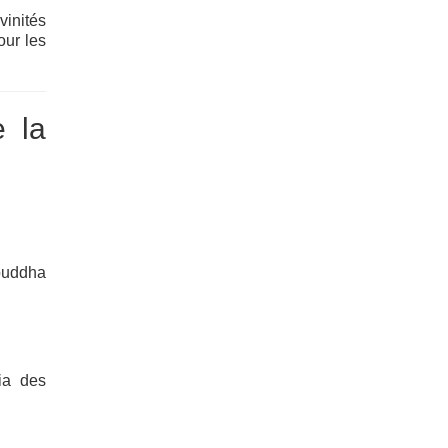
inités
our les
e la
Bouddha
ia des