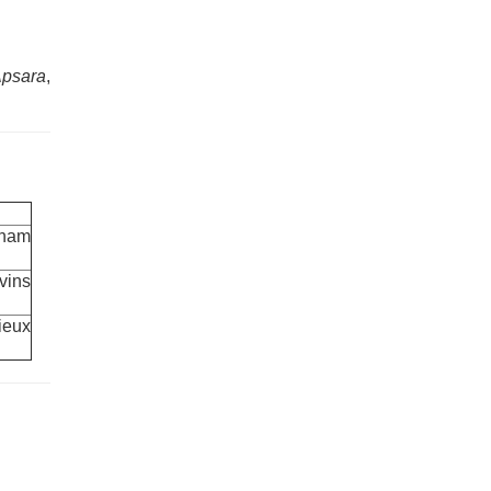
psara
,
Cham
vins
ieux