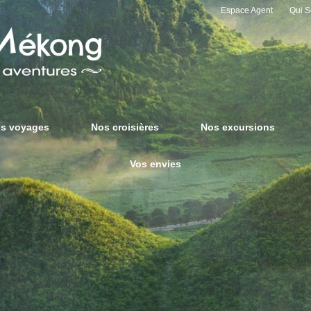
Espace Agent
Qui 
s voyages
Nos croisières
Nos excursions
Vos envies