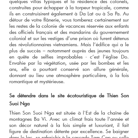
quelques villas typiques et la résidence des colonels,
construites pour échapper à la torpeur tropicale, comme
ils en construisirent également à Da Lat ou à Sa Pa. Au
détour de votre flânerie, vous tomberez certainement sur
les restes de la colonie de vacances réservée aux enfants
des officiels français et des mandarins du gouvernement
colonial et sur les vestiges d’une prison où furent détenus
des révolutionnaires vietnamiens. Mais l’édifice qui a le
plus de succès – notamment auprès des jeunes toujours
en quête de selfies improbables - c’est l’église Do.
Envahie par la végétation, usée par les bombes et les
ans, elle a pourtant conservé son allure générale,
donnant au lieu une atmosphère particulière, à la fois
romantique et mystérieuse.
Se détendre dans le site écotouristique de Thien Son
Suoi Nga
Thien Son Suoi Nga est située à l'Est de la chaîne de
montagnes Ba Vi. Avec un climat frais toute l’année et
son décor naturel à la fois simple et luxuriant, il fait
figure de destination détente par excellence. Se baigner
dans le lac, se rafraichir à la cascade Tam Cap ou celle