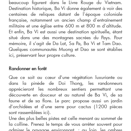
beaucoup figurent dans le Livre Rouge du Vietnam.
Destination historique, Ba Vi donne également à voir des
centaines de reliques datant de l'époque coloniale
française, notamment un ancien champ d'entraînement
militaire et une église entre 600 m et 800 m d'altitude.
Et enfin, Ba Vi est aussi une destination spirituelle, étant
situé dans une des montagnes sacrées du Pays. Pour
mémoire, il s’agit de Da Lat, Sa Pa, Ba Vi et Tam Dao.
Quelques communautés Muong et Dao se sont établies
ici, préservant leur propre culture.
Randonner en for
êt
Que ce soit au cœur d’une végétation luxuriante ou
dans la pinède de Doi Thong, les randonneurs
apprécieront les nombreux sentiers permettant une
découverte en douceur et au naturel de Ba Vi, de sa
faune et de sa flore. Le parc propose aussi un jardin
d’orchidées et d’une serre pour cactus (1200 pièces
sont rassemblées ici).
Une des plus belles pistes est celle menant au sommet de
la colline. Prenez le temps de vous arrêter souvent pour
admirer le paysage environnant : au loin, les ombres