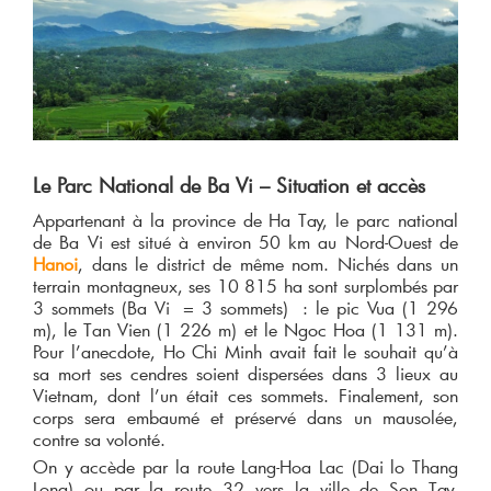
Le Parc National de Ba Vi – Situation et accès
Appartenant à la province de Ha Tay, le parc national
de Ba Vi est situé à environ 50 km au Nord-Ouest de
Hanoi
, dans le district de même nom. Nichés dans un
terrain montagneux, ses 10 815 ha sont surplombés par
3 sommets (Ba Vi = 3 sommets) : le pic Vua (1 296
m), le Tan Vien (1 226 m) et le Ngoc Hoa (1 131 m).
Pour l’anecdote, Ho Chi Minh avait fait le souhait qu’à
sa mort ses cendres soient dispersées dans 3 lieux au
Vietnam, dont l’un était ces sommets. Finalement, son
corps sera embaumé et préservé dans un mausolée,
contre sa volonté.
On y accède par la route Lang-Hoa Lac (Dai lo Thang
Long) ou par la route 32 vers la ville de Son Tay.